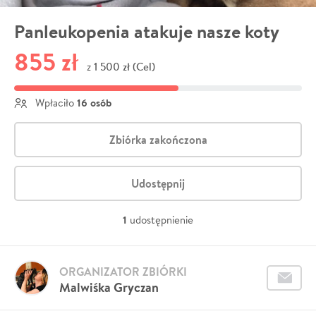
Panleukopenia atakuje nasze koty
855 zł
1 500 zł (Cel)
z
16 osób
Wpłaciło
Zbiórka zakończona
Udostępnij
1
udostępnienie
ORGANIZATOR ZBIÓRKI
Malwiśka Gryczan