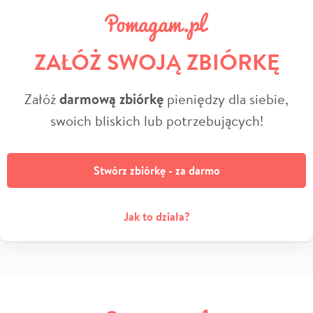
ZAŁÓŻ SWOJĄ ZBIÓRKĘ
Załóż
darmową zbiórkę
pieniędzy dla siebie,
swoich bliskich lub potrzebujących!
Stwórz zbiórkę - za darmo
Jak to działa?