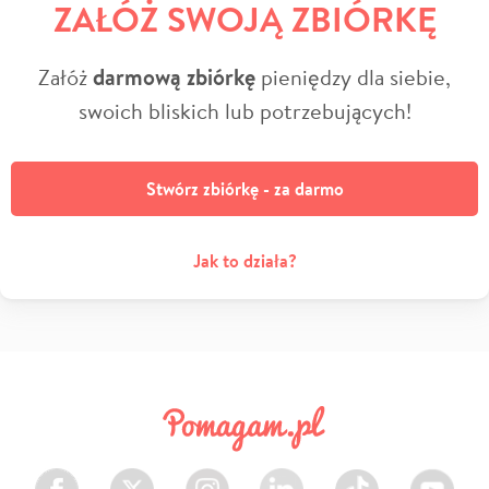
ZAŁÓŻ SWOJĄ ZBIÓRKĘ
Załóż
darmową zbiórkę
pieniędzy dla siebie,
swoich bliskich lub potrzebujących!
Stwórz zbiórkę - za darmo
Jak to działa?
Facebook
Twitter
Instagram
LinkedIn
TikTok
Youtube