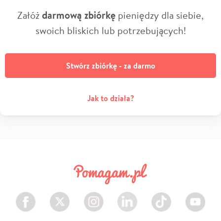
Załóż
darmową zbiórkę
pieniędzy dla siebie,
swoich bliskich lub potrzebujących!
Stwórz zbiórkę - za darmo
Jak to działa?
Facebook
Twitter
Instagram
LinkedIn
TikTok
Youtube