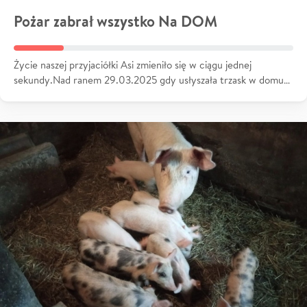
Pożar zabrał wszystko Na DOM
Życie naszej przyjaciółki Asi zmieniło się w ciągu jednej
sekundy.Nad ranem 29.03.2025 gdy usłyszała trzask w domu…