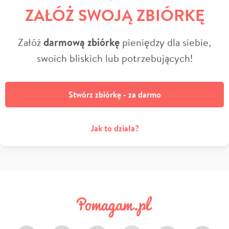
ZAŁÓŻ SWOJĄ ZBIÓRKĘ
Załóż
darmową zbiórkę
pieniędzy dla siebie,
swoich bliskich lub potrzebujących!
Stwórz zbiórkę - za darmo
Jak to działa?