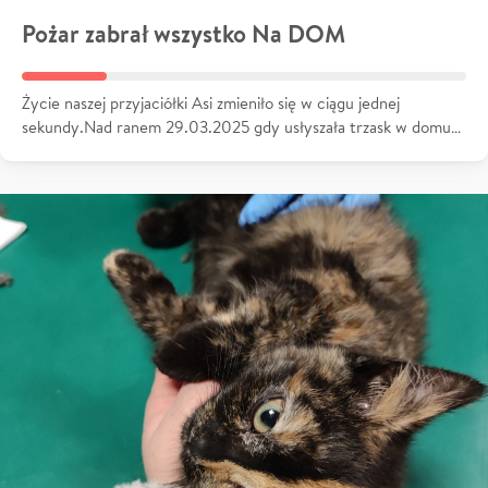
Pożar zabrał wszystko Na DOM
Życie naszej przyjaciółki Asi zmieniło się w ciągu jednej
sekundy.Nad ranem 29.03.2025 gdy usłyszała trzask w domu…