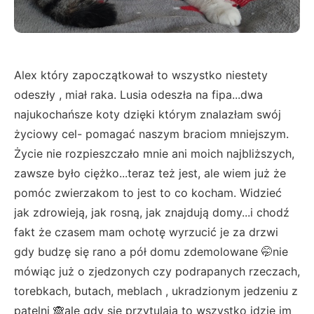
Alex który zapoczątkował to wszystko niestety
odeszły , miał raka. Lusia odeszła na fipa...dwa
najukochańsze koty dzięki którym znalazłam swój
życiowy cel- pomagać naszym braciom mniejszym.
Życie nie rozpieszczało mnie ani moich najbliższych,
zawsze było ciężko...teraz też jest, ale wiem już że
pomóc zwierzakom to jest to co kocham. Widzieć
jak zdrowieją, jak rosną, jak znajdują domy...i chodź
fakt że czasem mam ochotę wyrzucić je za drzwi
gdy budzę się rano a pół domu zdemolowane 🤭nie
mówiąc już o zjedzonych czy podrapanych rzeczach,
torebkach, butach, meblach , ukradzionym jedzeniu z
patelni 🙈ale gdy się przytulają to wszystko idzie im