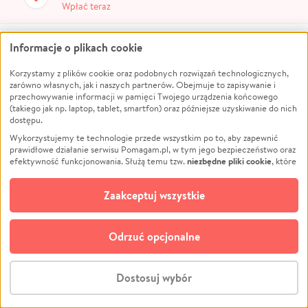
Wpłać teraz
Anonimowy Darczyńca
Informacje o plikach cookie
50
zł
Korzystamy z plików cookie oraz podobnych rozwiązań technologicznych,
zarówno własnych, jak i naszych partnerów. Obejmuje to zapisywanie i
Zobacz więcej
przechowywanie informacji w pamięci Twojego urządzenia końcowego
(takiego jak np. laptop, tablet, smartfon) oraz późniejsze uzyskiwanie do nich
dostępu.
Wykorzystujemy te technologie przede wszystkim po to, aby zapewnić
prawidłowe działanie serwisu Pomagam.pl, w tym jego bezpieczeństwo oraz
niezbędne pliki cookie
efektywność funkcjonowania. Służą temu tzw.
, które
pozostają zawsze aktywne.
Dowiedz się więcej
Zbiórka zakończona
opcjonalnych plików cookie
Dodatkowo, używamy
oraz podobnych
Zaakceptuj wszystkie
technologii do celów analitycznych i retargetingowych. Możesz wyrazić
Uważasz, że ta zbiórka zawiera
niedozwolone treści
?
Napisz do nas
zgodę na ich stosowanie lub jej odmówić. W dowolnym momencie masz
możliwość zmiany swoich preferencji na stronie „Zarządzaj zgodami cookie”,
Odrzuć opcjonalne
do której link znajdziesz w stopce serwisu Pomagam.pl. Opcjonalne pliki
cookie wykorzystywane są w następujących celach:
Analityka
– używamy tzw. plików cookie analitycznych, aby usprawniać
Dostosuj wybór
działanie serwisu Pomagam.pl. Dzięki nim możemy zrozumieć, jak
użytkownicy korzystają z naszego serwisu – skąd trafiają do serwisu, jak
Stwórz zbiórkę - za darmo
długo z niego korzystają i jak się po nim poruszają. Pozwala nam to na