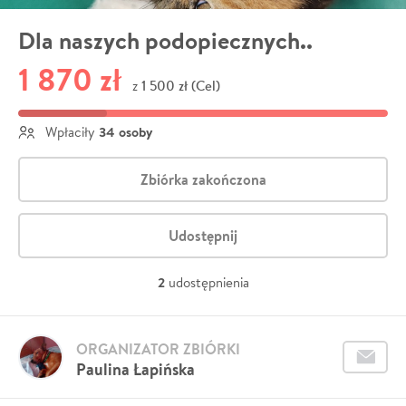
Dla naszych podopiecznych..
1 870 zł
1 500 zł (Cel)
z
34 osoby
Wpłaciły
Zbiórka zakończona
Udostępnij
2
udostępnienia
ORGANIZATOR ZBIÓRKI
Paulina Łapińska