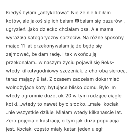
Kiedyś byłam ,,antykotowa". Nie że nie lubiłam
kotów, ale jakoś się ich bałam 🙈bałam się pazurów ,
ugryzień...jako dziecko chciałam psa. Ale mama
wyrażała kategoryczny sprzeciw. Na różne sposoby
mając 11 lat przekonywałam ją że będę się
zajmować, że dam radę. I tak wkońcu ją
przekonałam...w naszym życiu pojawił się Reks-
wtedy kilkutygodniowy szczeniak, z chorobą sierocą,
teraz mający 9 lat. Z czasem zaczełam dokarmiać
wolnożyjące koty, bytujące blisko domu. Było im
wtedy ogromnie dużo, ok 20 w tym rodzące ciągle
kotki....wtedy to nawet było słodko....małe kociaki
..nie wszystkie dzikie. Miałam wtedy kilkanascie lat.
Zero pojęcia o kastracji, o tym jak duża populacja
jest. Kociaki często miały katar, jeden uległ