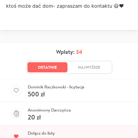
ktoś może dać dom- zapraszam do kontaktu 😃♥️
Wpłaty:
34
OSTATNIE
NAJWYŻSZE
Dominik Raczkowski - licytacja
500
zł
Anonimowy Darczyńca
20
zł
Dołącz do listy