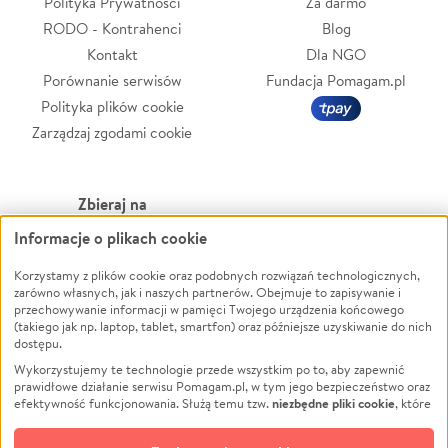
Polityka Prywatności
Za darmo
RODO - Kontrahenci
Blog
Kontakt
Dla NGO
Porównanie serwisów
Fundacja Pomagam.pl
Polityka plików cookie
Zarządzaj zgodami cookie
Zbieraj na
Informacje o plikach cookie
Leczenie
LGBTQ+
Korzystamy z plików cookie oraz podobnych rozwiązań technologicznych,
Zwierzęta
Powódź
zarówno własnych, jak i naszych partnerów. Obejmuje to zapisywanie i
Pożar
Wichura
przechowywanie informacji w pamięci Twojego urządzenia końcowego
(takiego jak np. laptop, tablet, smartfon) oraz późniejsze uzyskiwanie do nich
Ukraina
NGO
dostępu.
Sport
Religia
Wykorzystujemy te technologie przede wszystkim po to, aby zapewnić
Pomoc Finansowa
Edukacja
prawidłowe działanie serwisu Pomagam.pl, w tym jego bezpieczeństwo oraz
niezbędne pliki cookie
efektywność funkcjonowania. Służą temu tzw.
, które
Projekty
Podróż
pozostają zawsze aktywne.
Dowiedz się więcej
Pogrzeb
Impreza
opcjonalnych plików cookie
Dodatkowo, używamy
oraz podobnych