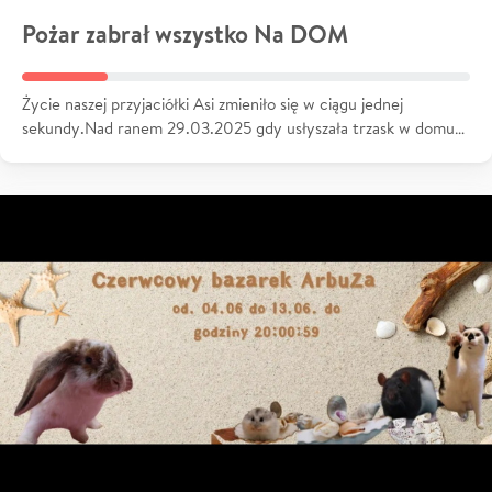
Pożar zabrał wszystko Na DOM
Życie naszej przyjaciółki Asi zmieniło się w ciągu jednej
sekundy.Nad ranem 29.03.2025 gdy usłyszała trzask w domu…