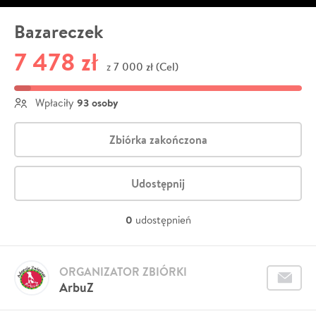
Bazareczek
7 478 zł
7 000 zł (Cel)
z
93 osoby
Wpłaciły
Zbiórka zakończona
Udostępnij
0
udostępnień
ORGANIZATOR ZBIÓRKI
ArbuZ