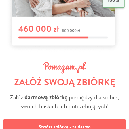
ZAŁÓŻ SWOJĄ ZBIÓRKĘ
Załóż
darmową zbiórkę
pieniędzy dla siebie,
swoich bliskich lub potrzebujących!
Stwórz zbiórkę - za darmo