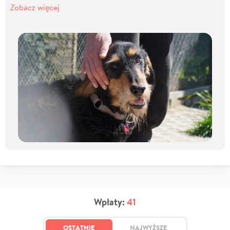
Zobacz więcej
Wpłaty:
41
OSTATNIE
NAJWYŻSZE