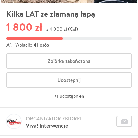
Kilka LAT ze złamaną łapą
1 800 zł
4 000 zł (Cel)
z
41 osób
Wpłaciło
Zbiórka zakończona
Udostępnij
71
udostępnień
ORGANIZATOR ZBIÓRKI
Viva! Interwencje