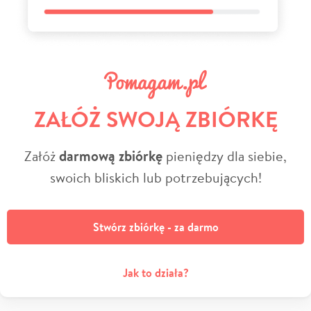
ZAŁÓŻ SWOJĄ ZBIÓRKĘ
Załóż
darmową zbiórkę
pieniędzy dla siebie,
swoich bliskich lub potrzebujących!
Stwórz zbiórkę - za darmo
Jak to działa?