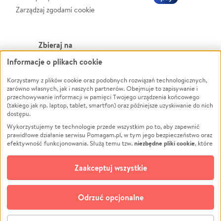
Zarządzaj zgodami cookie
Zbieraj na
Informacje o plikach cookie
Leczenie
LGBTQ+
Zwierzęta
Powódź
Korzystamy z plików cookie oraz podobnych rozwiązań technologicznych,
zarówno własnych, jak i naszych partnerów. Obejmuje to zapisywanie i
Pożar
Wichura
przechowywanie informacji w pamięci Twojego urządzenia końcowego
(takiego jak np. laptop, tablet, smartfon) oraz późniejsze uzyskiwanie do nich
Ukraina
NGO
dostępu.
Sport
Religia
Wykorzystujemy te technologie przede wszystkim po to, aby zapewnić
Pomoc Finansowa
Edukacja
prawidłowe działanie serwisu Pomagam.pl, w tym jego bezpieczeństwo oraz
niezbędne pliki cookie
efektywność funkcjonowania. Służą temu tzw.
, które
Projekty
Podróż
pozostają zawsze aktywne.
Dowiedz się więcej
Pogrzeb
Impreza
opcjonalnych plików cookie
Dodatkowo, używamy
oraz podobnych
Zaakceptuj wszystkie
Społeczność lokalna
Ochrona środowiska
technologii do celów analitycznych i retargetingowych. Możesz wyrazić
zgodę na ich stosowanie lub jej odmówić. W dowolnym momencie masz
Kultura
Biznes
możliwość zmiany swoich preferencji na stronie „Zarządzaj zgodami cookie”,
Odrzuć opcjonalne
Polski
do której link znajdziesz w stopce serwisu Pomagam.pl. Opcjonalne pliki
cookie wykorzystywane są w następujących celach:
© CROWDING SP. Z O.O.
Analityka
– używamy tzw. plików cookie analitycznych, aby usprawniać