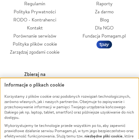
Regulamin
Raporty
Polityka Prywatności
Za darmo
RODO - Kontrahenci
Blog
Kontakt
Dla NGO
Porównanie serwisów
Fundacja Pomagam.pl
Polityka plików cookie
Zarządzaj zgodami cookie
Zbieraj na
Informacje o plikach cookie
Leczenie
LGBTQ+
Korzystamy z plików cookie oraz podobnych rozwiązań technologicznych,
Zwierzęta
Powódź
zarówno własnych, jak i naszych partnerów. Obejmuje to zapisywanie i
Pożar
Wichura
przechowywanie informacji w pamięci Twojego urządzenia końcowego
(takiego jak np. laptop, tablet, smartfon) oraz późniejsze uzyskiwanie do nich
Ukraina
NGO
dostępu.
Sport
Religia
Wykorzystujemy te technologie przede wszystkim po to, aby zapewnić
Pomoc Finansowa
Edukacja
prawidłowe działanie serwisu Pomagam.pl, w tym jego bezpieczeństwo oraz
niezbędne pliki cookie
efektywność funkcjonowania. Służą temu tzw.
, które
Projekty
Podróż