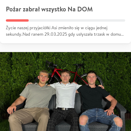
Pożar zabrał wszystko Na DOM
Życie naszej przyjaciółki Asi zmieniło się w ciągu jednej
sekundy.Nad ranem 29.03.2025 gdy usłyszała trzask w domu…