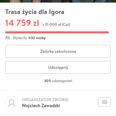
Trasa życia dla Igora
14 759 zł
15 000 zł (Cel)
z
432 osoby
Wpłaciły
Zbiórka zakończona
Udostępnij
305
udostępnień
ORGANIZATOR ZBIÓRKI
Wojciech Zawadzki