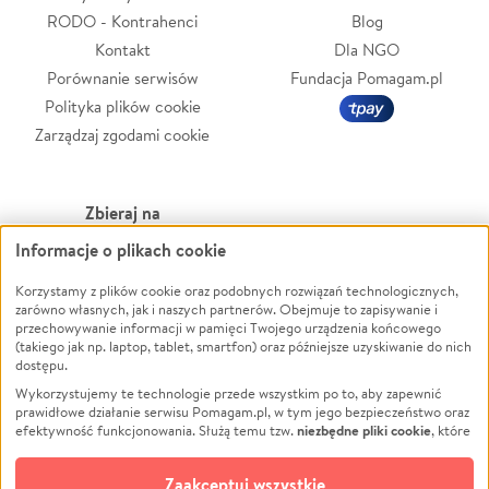
RODO - Kontrahenci
Blog
Kontakt
Dla NGO
Porównanie serwisów
Fundacja Pomagam.pl
Polityka plików cookie
Zarządzaj zgodami cookie
Zbieraj na
Informacje o plikach cookie
Leczenie
LGBTQ+
Korzystamy z plików cookie oraz podobnych rozwiązań technologicznych,
Zwierzęta
Powódź
zarówno własnych, jak i naszych partnerów. Obejmuje to zapisywanie i
Pożar
Wichura
przechowywanie informacji w pamięci Twojego urządzenia końcowego
(takiego jak np. laptop, tablet, smartfon) oraz późniejsze uzyskiwanie do nich
Ukraina
NGO
dostępu.
Sport
Religia
Wykorzystujemy te technologie przede wszystkim po to, aby zapewnić
Pomoc Finansowa
Edukacja
prawidłowe działanie serwisu Pomagam.pl, w tym jego bezpieczeństwo oraz
niezbędne pliki cookie
efektywność funkcjonowania. Służą temu tzw.
, które
Projekty
Podróż
pozostają zawsze aktywne.
Dowiedz się więcej
Pogrzeb
Impreza
opcjonalnych plików cookie
Dodatkowo, używamy
oraz podobnych
Zaakceptuj wszystkie