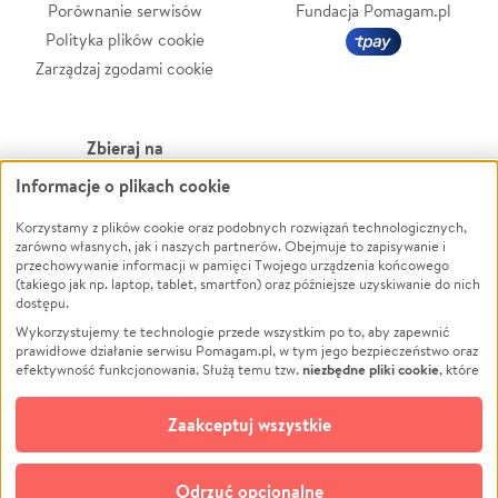
Porównanie serwisów
Fundacja Pomagam.pl
Polityka plików cookie
Zarządzaj zgodami cookie
Zbieraj na
Informacje o plikach cookie
Leczenie
LGBTQ+
Korzystamy z plików cookie oraz podobnych rozwiązań technologicznych,
Zwierzęta
Powódź
zarówno własnych, jak i naszych partnerów. Obejmuje to zapisywanie i
Pożar
Wichura
przechowywanie informacji w pamięci Twojego urządzenia końcowego
(takiego jak np. laptop, tablet, smartfon) oraz późniejsze uzyskiwanie do nich
Ukraina
NGO
dostępu.
Sport
Religia
Wykorzystujemy te technologie przede wszystkim po to, aby zapewnić
Pomoc Finansowa
Edukacja
prawidłowe działanie serwisu Pomagam.pl, w tym jego bezpieczeństwo oraz
niezbędne pliki cookie
efektywność funkcjonowania. Służą temu tzw.
, które
Projekty
Podróż
pozostają zawsze aktywne.
Dowiedz się więcej
Pogrzeb
Impreza
opcjonalnych plików cookie
Dodatkowo, używamy
oraz podobnych
Zaakceptuj wszystkie
Społeczność lokalna
Ochrona środowiska
technologii do celów analitycznych i retargetingowych. Możesz wyrazić
zgodę na ich stosowanie lub jej odmówić. W dowolnym momencie masz
Kultura
Biznes
możliwość zmiany swoich preferencji na stronie „Zarządzaj zgodami cookie”,
Odrzuć opcjonalne
Polski
do której link znajdziesz w stopce serwisu Pomagam.pl. Opcjonalne pliki