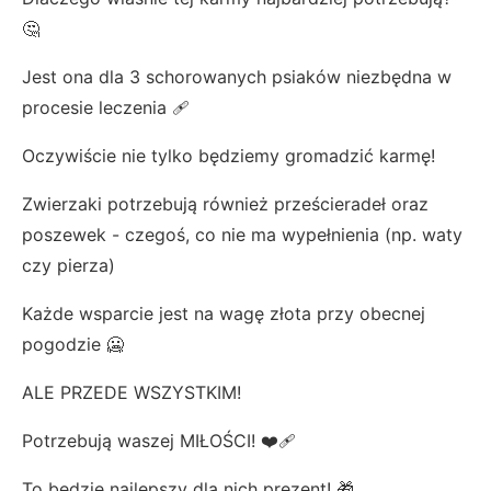
🤔
Jest ona dla 3 schorowanych psiaków niezbędna w
procesie leczenia 🩹
Oczywiście nie tylko będziemy gromadzić karmę!
Zwierzaki potrzebują również prześcieradeł oraz
poszewek - czegoś, co nie ma wypełnienia (np. waty
czy pierza)
Każde wsparcie jest na wagę złota przy obecnej
pogodzie 🥶
ALE PRZEDE WSZYSTKIM!
Potrzebują waszej MIŁOŚCI! ❤️‍🩹
To będzie najlepszy dla nich prezent! 🎁