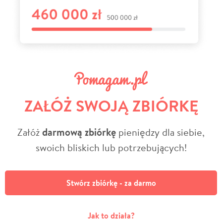
ZAŁÓŻ SWOJĄ ZBIÓRKĘ
Załóż
darmową zbiórkę
pieniędzy dla siebie,
swoich bliskich lub potrzebujących!
Stwórz zbiórkę - za darmo
Jak to działa?