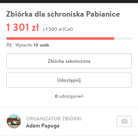
Zbiórka dla schroniska Pabianice
1 301 zł
1 500 zł (Cel)
z
10 osób
Wpłaciło
Zbiórka zakończona
Udostępnij
0
udostępnień
ORGANIZATOR ZBIÓRKI
Adam Papuga