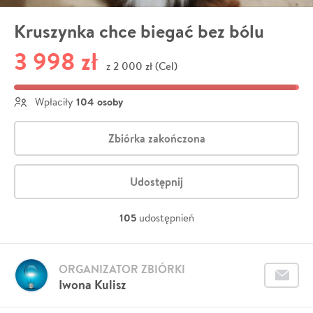
Kruszynka chce biegać bez bólu
3 998 zł
2 000 zł (Cel)
z
104 osoby
Wpłaciły
Zbiórka zakończona
Udostępnij
105
udostępnień
ORGANIZATOR ZBIÓRKI
Iwona Kulisz