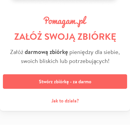
ZAŁÓŻ SWOJĄ ZBIÓRKĘ
Załóż
darmową zbiórkę
pieniędzy dla siebie,
swoich bliskich lub potrzebujących!
Stwórz zbiórkę - za darmo
Jak to działa?