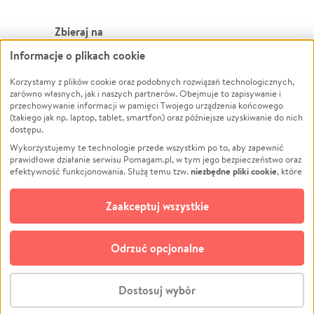
Zbieraj na
Informacje o plikach cookie
Leczenie
LGBTQ+
Zwierzęta
Powódź
Korzystamy z plików cookie oraz podobnych rozwiązań technologicznych,
zarówno własnych, jak i naszych partnerów. Obejmuje to zapisywanie i
Pożar
Wichura
przechowywanie informacji w pamięci Twojego urządzenia końcowego
(takiego jak np. laptop, tablet, smartfon) oraz późniejsze uzyskiwanie do nich
Ukraina
NGO
dostępu.
Sport
Religia
Wykorzystujemy te technologie przede wszystkim po to, aby zapewnić
Pomoc Finansowa
Edukacja
prawidłowe działanie serwisu Pomagam.pl, w tym jego bezpieczeństwo oraz
niezbędne pliki cookie
efektywność funkcjonowania. Służą temu tzw.
, które
Projekty
Podróż
pozostają zawsze aktywne.
Dowiedz się więcej
Pogrzeb
Impreza
opcjonalnych plików cookie
Dodatkowo, używamy
oraz podobnych
Zaakceptuj wszystkie
Społeczność lokalna
Ochrona środowiska
technologii do celów analitycznych i retargetingowych. Możesz wyrazić
zgodę na ich stosowanie lub jej odmówić. W dowolnym momencie masz
Kultura
Biznes
możliwość zmiany swoich preferencji na stronie „Zarządzaj zgodami cookie”,
Odrzuć opcjonalne
Polski
do której link znajdziesz w stopce serwisu Pomagam.pl. Opcjonalne pliki
cookie wykorzystywane są w następujących celach:
© CROWDING SP. Z O.O.
Analityka
– używamy tzw. plików cookie analitycznych, aby usprawniać
Dostosuj wybór
działanie serwisu Pomagam.pl. Dzięki nim możemy zrozumieć, jak
użytkownicy korzystają z naszego serwisu – skąd trafiają do serwisu, jak
Stwórz zbiórkę - za darmo