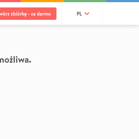
wórz zbiórkę - za darmo
PL
 możliwa.