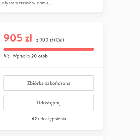
usłyszała trzask w domu…
905 zł
900 zł (Cel)
z
20 osób
Wpłaciło
Zbiórka zakończona
Udostępnij
62
udostępnienia