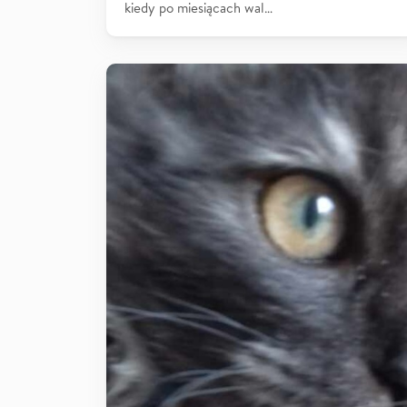
kiedy po miesiącach wal…