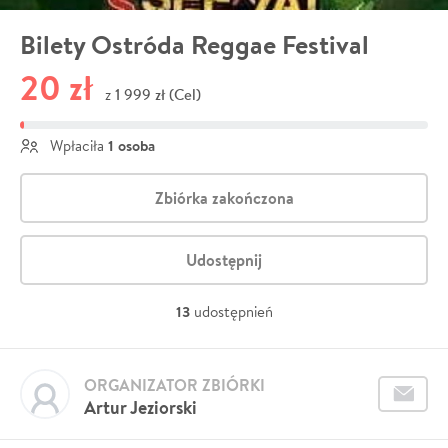
Bilety Ostróda Reggae Festival
20 zł
1 999 zł (Cel)
z
1 osoba
Wpłaciła
Zbiórka zakończona
Udostępnij
13
udostępnień
ORGANIZATOR ZBIÓRKI
Artur Jeziorski