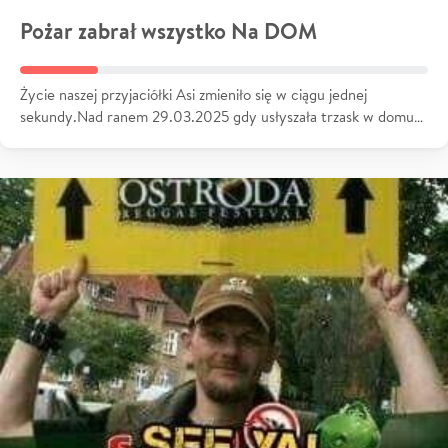
Pożar zabrał wszystko Na DOM
Życie naszej przyjaciółki Asi zmieniło się w ciągu jednej
sekundy.Nad ranem 29.03.2025 gdy usłyszała trzask w domu…