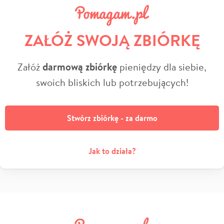
ZAŁÓŻ SWOJĄ ZBIÓRKĘ
Załóż
darmową zbiórkę
pieniędzy dla siebie,
swoich bliskich lub potrzebujących!
Stwórz zbiórkę - za darmo
Jak to działa?