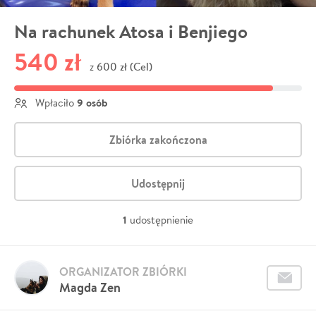
Na rachunek Atosa i Benjiego
540 zł
600 zł (Cel)
z
9 osób
Wpłaciło
Zbiórka zakończona
Udostępnij
1
udostępnienie
ORGANIZATOR ZBIÓRKI
Magda Zen