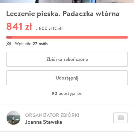
Leczenie pieska. Padaczka wtórna
841 zł
800 zł (Cel)
z
27 osób
Wpłaciło
Zbiórka zakończona
Udostępnij
90
udostępnień
ORGANIZATOR ZBIÓRKI
Joanna Stawska