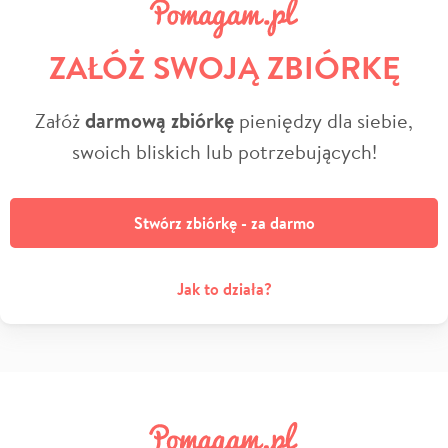
ZAŁÓŻ SWOJĄ ZBIÓRKĘ
Załóż
darmową zbiórkę
pieniędzy dla siebie,
swoich bliskich lub potrzebujących!
Stwórz zbiórkę - za darmo
Jak to działa?