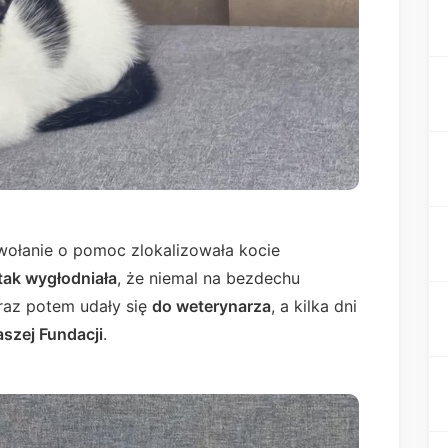
j wołanie o pomoc zlokalizowała kocie
tak wygłodniała
, że niemal na bezdechu
raz potem udały się
do weterynarza
, a kilka dni
aszej Fundacji
.