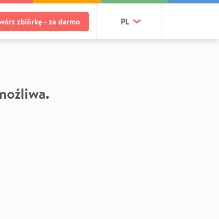
wórz zbiórkę - za darmo
PL
 możliwa.