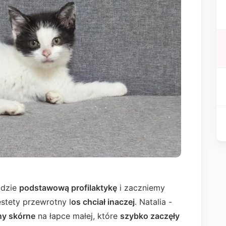
jdzie
podstawową profilaktykę
i zaczniemy
stety przewrotny l
os chciał inaczej
. Natalia -
ny skórne
na łapce małej, które
szybko zaczęły