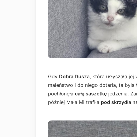
Gdy
Dobra Dusza
, która usłyszała je
maleństwo i do niego dotarła, ta była
pochłonęła
całą saszetkę
jedzenia. Za
później Mała Mi trafiła
pod skrzydła n