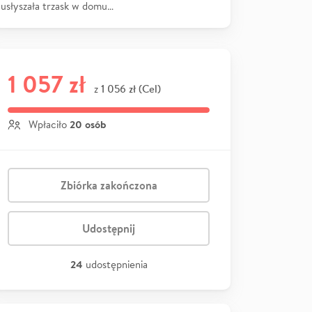
usłyszała trzask w domu…
1 057 zł
1 056 zł (Cel)
z
20 osób
Wpłaciło
Zbiórka zakończona
Udostępnij
24
udostępnienia