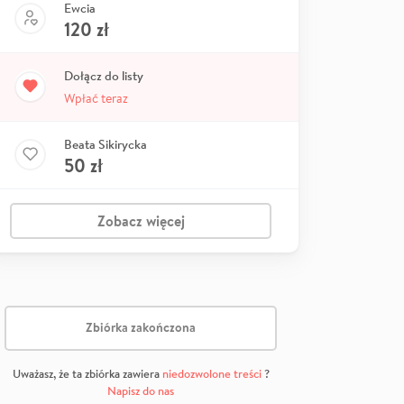
Ewcia
120
zł
Dołącz do listy
Wpłać teraz
Beata Sikirycka
50
zł
Zobacz więcej
Zbiórka zakończona
Uważasz, że ta zbiórka zawiera
niedozwolone treści
?
Napisz do nas