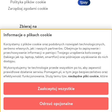
Polityka plików cookie
Zarządzaj zgodami cookie
Zbieraj na
Informacje o plikach cookie
Leczenie
LGBTQ+
Korzystamy z plików cookie oraz podobnych rozwiązań technologicznych,
Zwierzęta
Powódź
zarówno własnych, jak i naszych partnerów. Obejmuje to zapisywanie i
Pożar
Wichura
przechowywanie informacji w pamięci Twojego urządzenia końcowego
(takiego jak np. laptop, tablet, smartfon) oraz późniejsze uzyskiwanie do nich
Ukraina
NGO
dostępu.
Sport
Religia
Wykorzystujemy te technologie przede wszystkim po to, aby zapewnić
Pomoc Finansowa
Edukacja
prawidłowe działanie serwisu Pomagam.pl, w tym jego bezpieczeństwo oraz
niezbędne pliki cookie
efektywność funkcjonowania. Służą temu tzw.
, które
Projekty
Podróż
pozostają zawsze aktywne.
Dowiedz się więcej
Pogrzeb
Impreza
opcjonalnych plików cookie
Dodatkowo, używamy
oraz podobnych
Zaakceptuj wszystkie
Społeczność lokalna
Ochrona środowiska
technologii do celów analitycznych i retargetingowych. Możesz wyrazić
zgodę na ich stosowanie lub jej odmówić. W dowolnym momencie masz
Kultura
Biznes
możliwość zmiany swoich preferencji na stronie „Zarządzaj zgodami cookie”,
Odrzuć opcjonalne
Polski
do której link znajdziesz w stopce serwisu Pomagam.pl. Opcjonalne pliki
cookie wykorzystywane są w następujących celach: