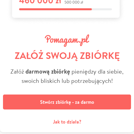
ZAŁÓŻ SWOJĄ ZBIÓRKĘ
Załóż
darmową zbiórkę
pieniędzy dla siebie,
swoich bliskich lub potrzebujących!
Stwórz zbiórkę - za darmo
Jak to działa?