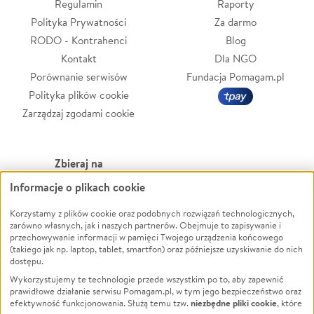
Regulamin
Raporty
Polityka Prywatności
Za darmo
RODO - Kontrahenci
Blog
Kontakt
Dla NGO
Porównanie serwisów
Fundacja Pomagam.pl
Polityka plików cookie
Zarządzaj zgodami cookie
Zbieraj na
Informacje o plikach cookie
Leczenie
LGBTQ+
Korzystamy z plików cookie oraz podobnych rozwiązań technologicznych,
Zwierzęta
Powódź
zarówno własnych, jak i naszych partnerów. Obejmuje to zapisywanie i
Pożar
Wichura
przechowywanie informacji w pamięci Twojego urządzenia końcowego
(takiego jak np. laptop, tablet, smartfon) oraz późniejsze uzyskiwanie do nich
Ukraina
NGO
dostępu.
Sport
Religia
Wykorzystujemy te technologie przede wszystkim po to, aby zapewnić
Pomoc Finansowa
Edukacja
prawidłowe działanie serwisu Pomagam.pl, w tym jego bezpieczeństwo oraz
niezbędne pliki cookie
efektywność funkcjonowania. Służą temu tzw.
, które
Projekty
Podróż