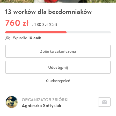
13 worków dla bezdomniaków
760 zł
1 300 zł (Cel)
z
10 osób
Wpłaciło
Zbiórka zakończona
Udostępnij
0
udostępnień
ORGANIZATOR ZBIÓRKI
Agnieszka Sołtysiak