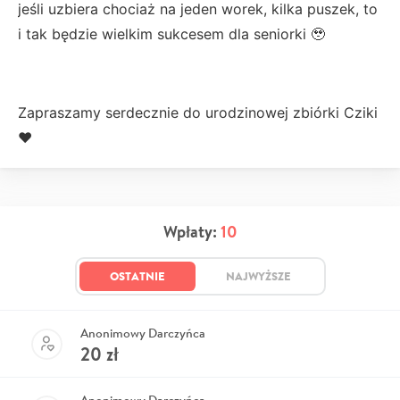
jeśli uzbiera chociaż na jeden worek, kilka puszek, to
i tak będzie wielkim sukcesem dla seniorki 🥹
Zapraszamy serdecznie do urodzinowej zbiórki Cziki
♥️
Wpłaty:
10
OSTATNIE
NAJWYŻSZE
Anonimowy Darczyńca
20
zł