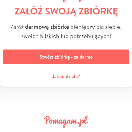
ZAŁÓŻ SWOJĄ ZBIÓRKĘ
Załóż
darmową zbiórkę
pieniędzy dla siebie,
swoich bliskich lub potrzebujących!
Stwórz zbiórkę - za darmo
Jak to działa?