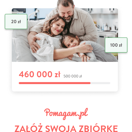
ZAŁÓŻ SWOJĄ ZBIÓRKĘ