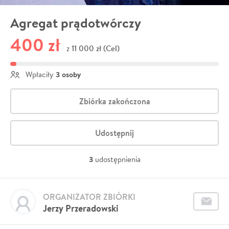
Agregat prądotwórczy
400 zł
11 000 zł (Cel)
z
3 osoby
Wpłaciły
Zbiórka zakończona
Udostępnij
3
udostępnienia
ORGANIZATOR ZBIÓRKI
Jerzy Przeradowski