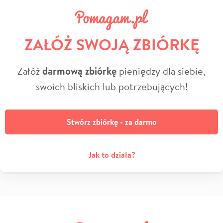
ZAŁÓŻ SWOJĄ ZBIÓRKĘ
Załóż
darmową zbiórkę
pieniędzy dla siebie,
swoich bliskich lub potrzebujących!
Stwórz zbiórkę - za darmo
Jak to działa?