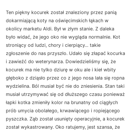
Ten piękny kocurek został znaleziony przez panią
dokarmiającą koty na oświęcimskich łąkach w
okolicy marketu Aldi. Był w złym stanie. Z daleka
było widać, że jego oko nie wygląda normalnie. Kot
stroniący od ludzi, chory i cierpiący... takie
zgłoszenie do nas przyszło. Udało się złapać kocurka
i zawieźć do weterynarza. Dowiedzieliśmy się, że
kocurek ma nie tylko dziurę w oku ale i kieł wbity
głęboko z dziąsło przez co z jego nosa lała się ropna
wydzielina. Ból musiał być nie do zniesienia. Stan taki
musiał utrzymywać się od dłuższego czasu ponieważ
łapki kotka zmieniły kolor na brunatny od ciągłych
prób umycia obolałego, krwawiącego i ropiejącego
pyszczka. Ząb został usunięty operacyjnie, a kocurek
został wykastrowany. Oko ratujemy, jest szansa, że