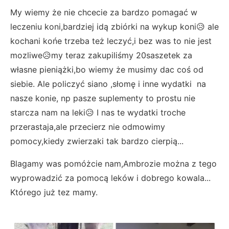
My wiemy że nie chcecie za bardzo pomagać w
leczeniu koni,bardziej idą zbiórki na wykup koni😥 ale
kochani końe trzeba też leczyć,i bez was to nie jest
mozliwe😥my teraz zakupiliśmy 20saszetek za
własne pieniążki,bo wiemy że musimy dac coś od
siebie. Ale policzyć siano ,słomę i inne wydatki na
nasze konie, np pasze suplementy to prostu nie
starcza nam na leki😥 I nas te wydatki troche
przerastaja,ale przecierz nie odmowimy
pomocy,kiedy zwierzaki tak bardzo cierpią...
Blagamy was pomóżcie nam,Ambrozie można z tego
wyprowadzić za pomocą leków i dobrego kowala...
Którego już tez mamy.