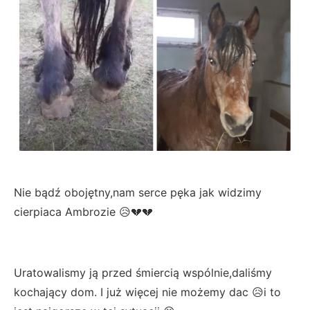
Nie bądź obojętny,nam serce pęka jak widzimy
cierpiaca Ambrozie 😥💔💔
Uratowalismy ją przed śmiercią wspólnie,daliśmy
kochający dom. I już więcej nie możemy dac 😥i to