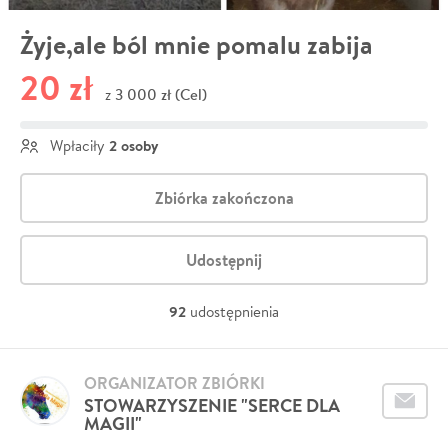
Żyje,ale ból mnie pomalu zabija
20 zł
3 000 zł (Cel)
z
2 osoby
Wpłaciły
Zbiórka zakończona
Udostępnij
92
udostępnienia
ORGANIZATOR ZBIÓRKI
STOWARZYSZENIE "SERCE DLA
MAGII"