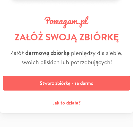
ZAŁÓŻ SWOJĄ ZBIÓRKĘ
Załóż
darmową zbiórkę
pieniędzy dla siebie,
swoich bliskich lub potrzebujących!
Stwórz zbiórkę - za darmo
Jak to działa?