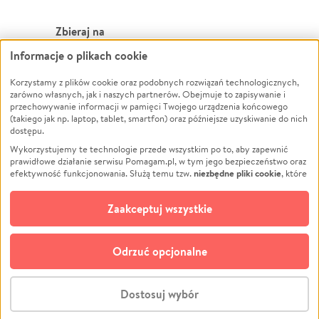
Zbieraj na
Informacje o plikach cookie
Leczenie
LGBTQ+
Korzystamy z plików cookie oraz podobnych rozwiązań technologicznych,
Zwierzęta
Powódź
zarówno własnych, jak i naszych partnerów. Obejmuje to zapisywanie i
Pożar
Wichura
przechowywanie informacji w pamięci Twojego urządzenia końcowego
(takiego jak np. laptop, tablet, smartfon) oraz późniejsze uzyskiwanie do nich
Ukraina
NGO
dostępu.
Sport
Religia
Wykorzystujemy te technologie przede wszystkim po to, aby zapewnić
Pomoc Finansowa
Edukacja
prawidłowe działanie serwisu Pomagam.pl, w tym jego bezpieczeństwo oraz
niezbędne pliki cookie
efektywność funkcjonowania. Służą temu tzw.
, które
Projekty
Podróż
pozostają zawsze aktywne.
Dowiedz się więcej
Pogrzeb
Impreza
opcjonalnych plików cookie
Dodatkowo, używamy
oraz podobnych
Zaakceptuj wszystkie
Społeczność lokalna
Ochrona środowiska
technologii do celów analitycznych i retargetingowych. Możesz wyrazić
zgodę na ich stosowanie lub jej odmówić. W dowolnym momencie masz
Kultura
Biznes
możliwość zmiany swoich preferencji na stronie „Zarządzaj zgodami cookie”,
Odrzuć opcjonalne
Polski
do której link znajdziesz w stopce serwisu Pomagam.pl. Opcjonalne pliki
cookie wykorzystywane są w następujących celach:
© CROWDING SP. Z O.O.
Analityka
– używamy tzw. plików cookie analitycznych, aby usprawniać
Dostosuj wybór
działanie serwisu Pomagam.pl. Dzięki nim możemy zrozumieć, jak
użytkownicy korzystają z naszego serwisu – skąd trafiają do serwisu, jak
Stwórz zbiórkę - za darmo