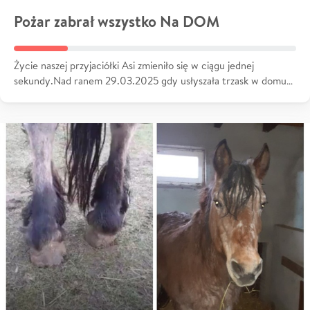
Pożar zabrał wszystko Na DOM
Życie naszej przyjaciółki Asi zmieniło się w ciągu jednej
sekundy.Nad ranem 29.03.2025 gdy usłyszała trzask w domu…