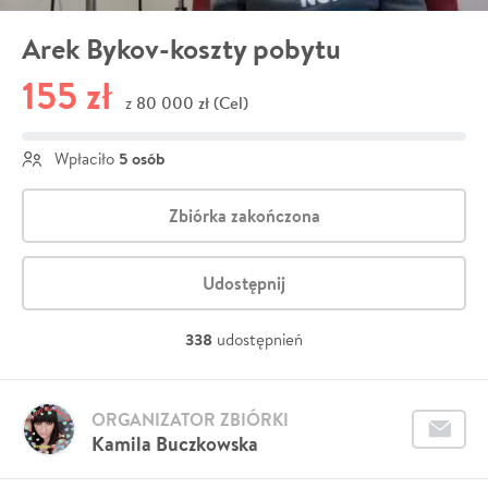
Arek Bykov-koszty pobytu
155 zł
80 000 zł (Cel)
z
5 osób
Wpłaciło
Zbiórka zakończona
Udostępnij
338
udostępnień
ORGANIZATOR ZBIÓRKI
Kamila Buczkowska