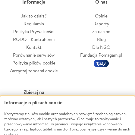
Informacje
O nas
Jak to działa?
Opinie
Regulamin
Raporty
Polityka Prywatności
Za darmo
RODO - Kontrahenci
Blog
Kontakt
Dla NGO
Porównanie serwisów
Fundacja Pomagam.pl
Polityka plików cookie
Zarządzaj zgodami cookie
Zbieraj na
Informacje o plikach cookie
Leczenie
LGBTQ+
Zwierzęta
Powódź
Korzystamy z plików cookie oraz podobnych rozwiązań technologicznych,
zarówno własnych, jak i naszych partnerów. Obejmuje to zapisywanie i
Pożar
Wichura
przechowywanie informacji w pamięci Twojego urządzenia końcowego
(takiego jak np. laptop, tablet, smartfon) oraz późniejsze uzyskiwanie do nich
Ukraina
NGO
dostępu.