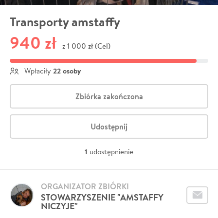
Transporty amstaffy
940 zł
1 000 zł (Cel)
z
22 osoby
Wpłaciły
Zbiórka zakończona
Udostępnij
1
udostępnienie
ORGANIZATOR ZBIÓRKI
STOWARZYSZENIE "AMSTAFFY
NICZYJE"