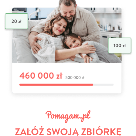
ZAŁÓŻ SWOJĄ ZBIÓRKĘ