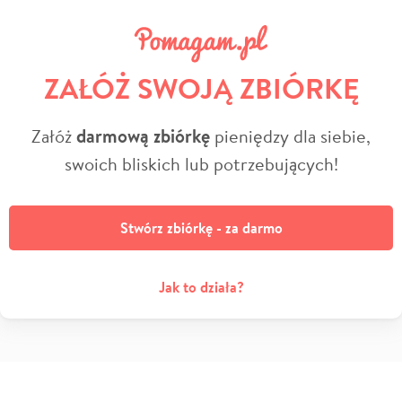
ZAŁÓŻ SWOJĄ ZBIÓRKĘ
Załóż
darmową zbiórkę
pieniędzy dla siebie,
swoich bliskich lub potrzebujących!
Stwórz zbiórkę - za darmo
Jak to działa?