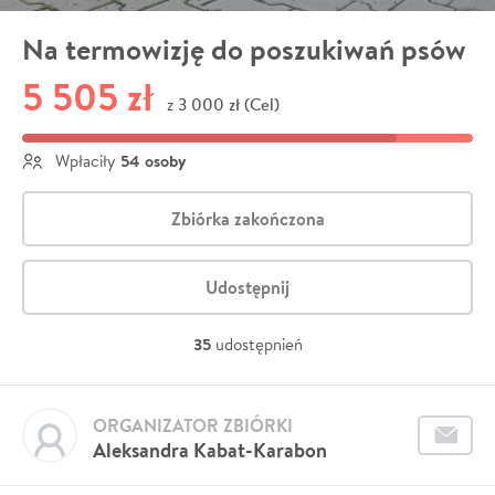
Na termowizję do poszukiwań psów
5 505 zł
3 000 zł (Cel)
z
54 osoby
Wpłaciły
Zbiórka zakończona
Udostępnij
35
udostępnień
ORGANIZATOR ZBIÓRKI
Aleksandra Kabat-Karabon