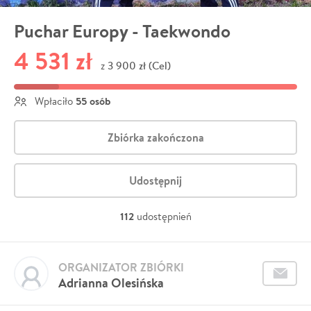
Puchar Europy - Taekwondo
4 531 zł
3 900 zł (Cel)
z
55 osób
Wpłaciło
Zbiórka zakończona
Udostępnij
112
udostępnień
ORGANIZATOR ZBIÓRKI
Adrianna Olesińska