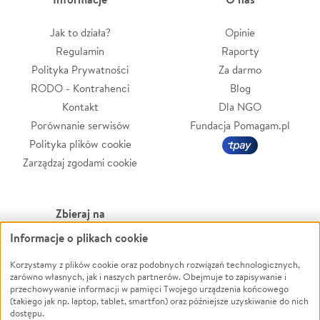
Jak to działa?
Opinie
Regulamin
Raporty
Polityka Prywatności
Za darmo
RODO - Kontrahenci
Blog
Kontakt
Dla NGO
Porównanie serwisów
Fundacja Pomagam.pl
Polityka plików cookie
Zarządzaj zgodami cookie
Zbieraj na
Informacje o plikach cookie
Leczenie
LGBTQ+
Zwierzęta
Powódź
Korzystamy z plików cookie oraz podobnych rozwiązań technologicznych,
zarówno własnych, jak i naszych partnerów. Obejmuje to zapisywanie i
Pożar
Wichura
przechowywanie informacji w pamięci Twojego urządzenia końcowego
(takiego jak np. laptop, tablet, smartfon) oraz późniejsze uzyskiwanie do nich
Ukraina
NGO
dostępu.