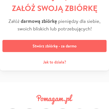
ZAŁÓŻ SWOJĄ ZBIÓRKĘ
Załóż
darmową zbiórkę
pieniędzy dla siebie,
swoich bliskich lub potrzebujących!
Stwórz zbiórkę - za darmo
Jak to działa?