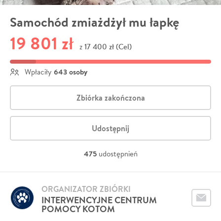
Samochód zmiażdżył mu łapkę
19 801 zł
17 400 zł (Cel)
z
643 osoby
Wpłaciły
Zbiórka zakończona
Udostępnij
475
udostępnień
ORGANIZATOR ZBIÓRKI
INTERWENCYJNE CENTRUM
POMOCY KOTOM