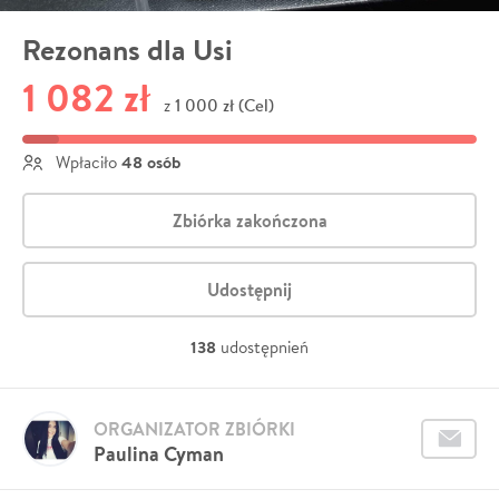
Rezonans dla Usi
1 082 zł
1 000 zł (Cel)
z
48 osób
Wpłaciło
Zbiórka zakończona
Udostępnij
138
udostępnień
ORGANIZATOR ZBIÓRKI
Paulina Cyman