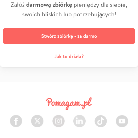
Załóż
darmową zbiórkę
pieniędzy dla siebie,
swoich bliskich lub potrzebujących!
Stwórz zbiórkę - za darmo
Jak to działa?
Facebook
Twitter
Instagram
LinkedIn
TikTok
Youtube