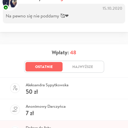
15.10.2020
Na pewno się nie poddamy 🥰❤
Wpłaty:
48
OSTATNIE
NAJWYŻSZE
Aleksandra Sypytkowska
50
zł
Anonimowy Darczyńca
7
zł
Dołącz do listy