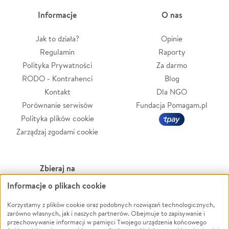
Informacje
O nas
Jak to działa?
Opinie
Regulamin
Raporty
Polityka Prywatności
Za darmo
RODO - Kontrahenci
Blog
Kontakt
Dla NGO
Porównanie serwisów
Fundacja Pomagam.pl
Polityka plików cookie
Zarządzaj zgodami cookie
Zbieraj na
Informacje o plikach cookie
Leczenie
LGBTQ+
Zwierzęta
Powódź
Korzystamy z plików cookie oraz podobnych rozwiązań technologicznych,
zarówno własnych, jak i naszych partnerów. Obejmuje to zapisywanie i
Pożar
Wichura
przechowywanie informacji w pamięci Twojego urządzenia końcowego