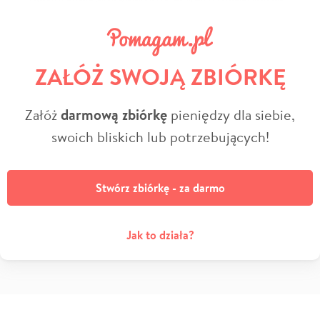
ZAŁÓŻ SWOJĄ ZBIÓRKĘ
Załóż
darmową zbiórkę
pieniędzy dla siebie,
swoich bliskich lub potrzebujących!
Stwórz zbiórkę - za darmo
Jak to działa?