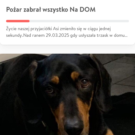
Pożar zabrał wszystko Na DOM
Życie naszej przyjaciółki Asi zmieniło się w ciągu jednej
sekundy.Nad ranem 29.03.2025 gdy usłyszała trzask w domu…