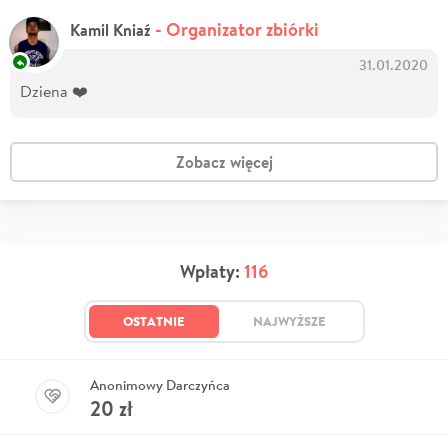
- Organizator zbiórki
Kamil Kniaź
31.01.2020
Dziena ❤️
Zobacz więcej
Wpłaty:
116
OSTATNIE
NAJWYŻSZE
Anonimowy Darczyńca
20
zł