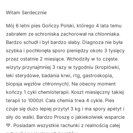
Witam Serdecznie
Mój 6 letni pies Gończy Polski, którego 4 lata temu
zabrałem ze schroniska zachorował na chlonniaka.
Bardzo schudł i był bardzo słaby. Diagnoza nie była
szybka i pochłonęła sporo pieniędzy około 3 tysięcy
przez ostatnie 2 miesiące. Wchodziły w to częste
wizyty przynajmniej 3 razy w tygodniu (kroplówki,
leki sterydowe, badania krwi, rtg, gastroskopia,
biopsja węzłów chłronnych). Na obecny moment
kończy 1 cykl chemioterapii. Koszt miesięczny takiej
terapii to 1000zł. Cała chemia trwa 4 cykle. Pies
czuje się dużo lepiej przytył 3 kg i ma spory apetyt i
siły do walki. Bardzo Proszę o jakiekolwiek wsparcie
💚. Posiadam wszystkie rachunki z realnością całej