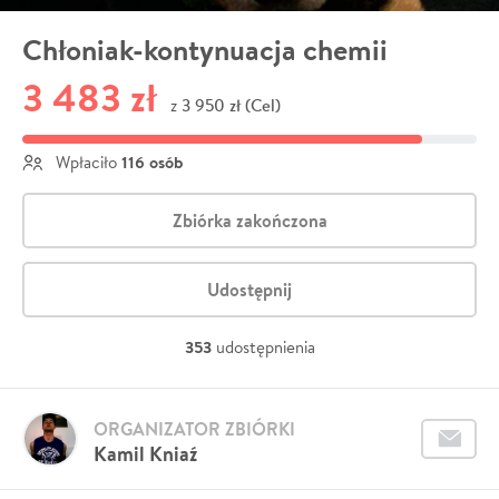
Chłoniak-kontynuacja chemii
3 483 zł
3 950 zł (Cel)
z
116 osób
Wpłaciło
Zbiórka zakończona
Udostępnij
353
udostępnienia
ORGANIZATOR ZBIÓRKI
Kamil Kniaź