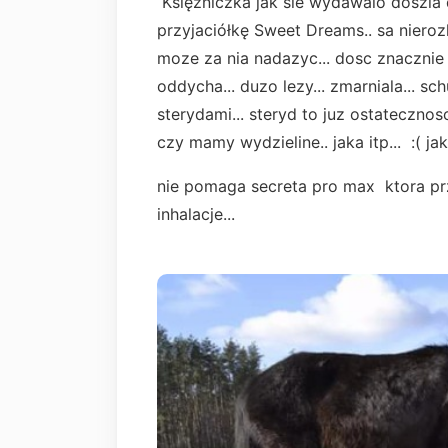
Księżniczka jak sie wydawalo doszla d
przyjaciółkę Sweet Dreams.. sa nierozl
moze za nia nadazyc... dosc znacznie n
oddycha... duzo lezy... zmarniala... s
sterydami... steryd to juz ostatecznos
czy mamy wydzieline.. jaka itp... :( j
nie pomaga secreta pro max ktora przy
inhalacje...