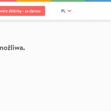
wórz zbiórkę - za darmo
PL
 możliwa.