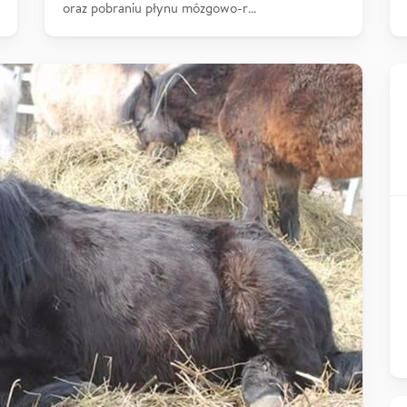
oraz pobraniu płynu mózgowo-r…