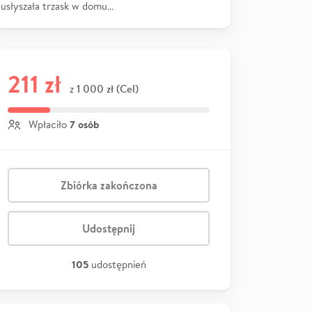
usłyszała trzask w domu…
211 zł
1 000 zł (Cel)
z
7 osób
Wpłaciło
Zbiórka zakończona
Udostępnij
105
udostępnień