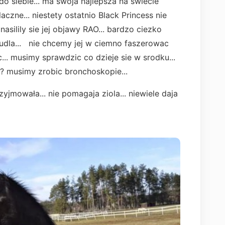
o siebie... ma swoja najlepsza na swiecie
aczne... niestety ostatnio Black Princess nie
asilily sie jej objawy RAO... bardzo ciezko
chudla... nie chcemy jej w ciemno faszerowac
c... musimy sprawdzic co dzieje sie w srodku...
ak? musimy zrobic bronchoskopie...
jmowała... nie pomagaja ziola... niewiele daja