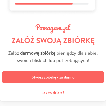
ZAŁÓŻ SWOJĄ ZBIÓRKĘ
Załóż
darmową zbiórkę
pieniędzy dla siebie,
swoich bliskich lub potrzebujących!
Stwórz zbiórkę - za darmo
Jak to działa?