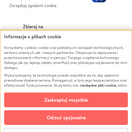
Zarządzaj zgodami cookie
Zbieraj na
Informacje o plikach cookie
Leczenie
LGBTQ+
Korzystamy z plików cookie oraz podobnych rozwiązań technologicznych,
Zwierzęta
Powódź
zarówno własnych, jak i naszych partnerów. Obejmuje to zapisywanie i
Pożar
Wichura
przechowywanie informacji w pamięci Twojego urządzenia końcowego
(takiego jak np. laptop, tablet, smartfon) oraz późniejsze uzyskiwanie do nich
Ukraina
NGO
dostępu.
Sport
Religia
Wykorzystujemy te technologie przede wszystkim po to, aby zapewnić
Pomoc Finansowa
Edukacja
prawidłowe działanie serwisu Pomagam.pl, w tym jego bezpieczeństwo oraz
niezbędne pliki cookie
efektywność funkcjonowania. Służą temu tzw.
, które
Projekty
Podróż
pozostają zawsze aktywne.
Dowiedz się więcej
Pogrzeb
Impreza
opcjonalnych plików cookie
Dodatkowo, używamy
oraz podobnych
Zaakceptuj wszystkie
Społeczność lokalna
Ochrona środowiska
technologii do celów analitycznych i retargetingowych. Możesz wyrazić
zgodę na ich stosowanie lub jej odmówić. W dowolnym momencie masz
Kultura
Biznes
możliwość zmiany swoich preferencji na stronie „Zarządzaj zgodami cookie”,
Odrzuć opcjonalne
Polski
do której link znajdziesz w stopce serwisu Pomagam.pl. Opcjonalne pliki
cookie wykorzystywane są w następujących celach:
© CROWDING SP. Z O.O.
Analityka
– używamy tzw. plików cookie analitycznych, aby usprawniać