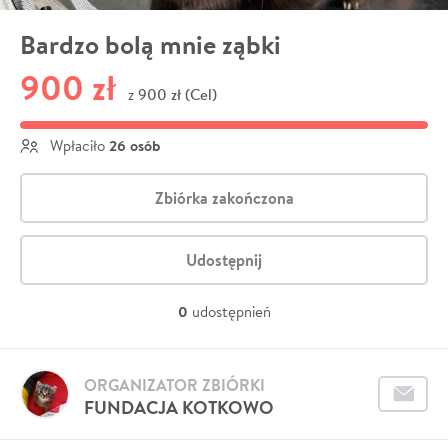
Bardzo bolą mnie ząbki
900 zł
900 zł (Cel)
z
26 osób
Wpłaciło
Zbiórka zakończona
Udostępnij
0
udostępnień
ORGANIZATOR ZBIÓRKI
FUNDACJA KOTKOWO