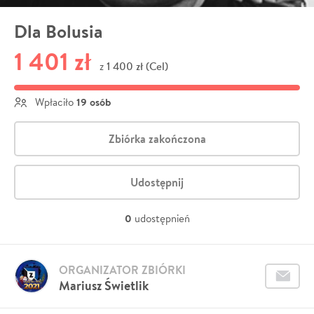
Dla Bolusia
1 401 zł
1 400 zł (Cel)
z
19 osób
Wpłaciło
Zbiórka zakończona
Udostępnij
0
udostępnień
ORGANIZATOR ZBIÓRKI
Mariusz Świetlik