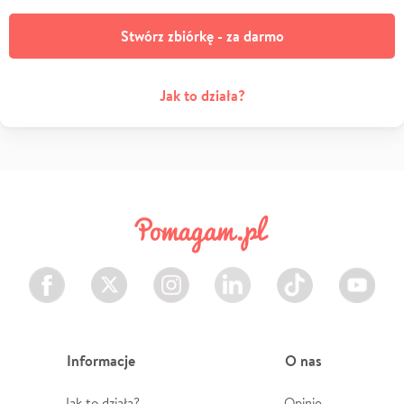
Stwórz zbiórkę - za darmo
Jak to działa?
Facebook
Twitter
Instagram
LinkedIn
TikTok
Youtube
Informacje
O nas
Jak to działa?
Opinie