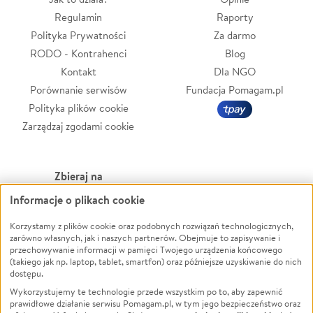
Regulamin
Raporty
Polityka Prywatności
Za darmo
RODO - Kontrahenci
Blog
Kontakt
Dla NGO
Porównanie serwisów
Fundacja Pomagam.pl
Polityka plików cookie
Zarządzaj zgodami cookie
Zbieraj na
Informacje o plikach cookie
Leczenie
LGBTQ+
Korzystamy z plików cookie oraz podobnych rozwiązań technologicznych,
Zwierzęta
Powódź
zarówno własnych, jak i naszych partnerów. Obejmuje to zapisywanie i
Pożar
Wichura
przechowywanie informacji w pamięci Twojego urządzenia końcowego
(takiego jak np. laptop, tablet, smartfon) oraz późniejsze uzyskiwanie do nich
Ukraina
NGO
dostępu.
Sport
Religia
Wykorzystujemy te technologie przede wszystkim po to, aby zapewnić
Pomoc Finansowa
Edukacja
prawidłowe działanie serwisu Pomagam.pl, w tym jego bezpieczeństwo oraz