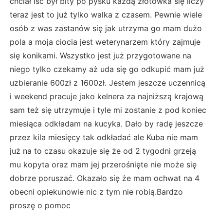
chciał iść był bity po pysku każdą złotówka się liczy
teraz jest to już tylko walka z czasem. Pewnie wiele
osób z was zastanów się jak utrzyma go mam dużo
pola a moja ciocia jest weterynarzem który zajmuje
się konikami. Wszystko jest już przygotowane na
niego tylko czekamy aż uda się go odkupić mam już
uzbieranie 600zł z 1600zł. Jestem jeszcze uczennicą
i weekend pracuje jako kelnera za najniższą krajową
sam też się utrzymuje i tyle mi zostanie z pod koniec
miesiąca odkładam na kucyka. Dało by radę jeszcze
przez kila miesięcy tak odkładać ale Kuba nie mam
już na to czasu okazuje się że od 2 tygodni grzeją
mu kopyta oraz mam jej przerośnięte nie może się
dobrze poruszać. Okazało się że mam ochwat na 4
obecni opiekunowie nic z tym nie robią.Bardzo
proszę o pomoc