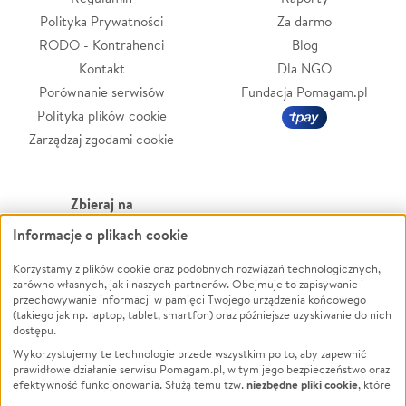
Polityka Prywatności
Za darmo
RODO - Kontrahenci
Blog
Kontakt
Dla NGO
Porównanie serwisów
Fundacja Pomagam.pl
Polityka plików cookie
Zarządzaj zgodami cookie
Zbieraj na
Informacje o plikach cookie
Leczenie
LGBTQ+
Korzystamy z plików cookie oraz podobnych rozwiązań technologicznych,
Zwierzęta
Powódź
zarówno własnych, jak i naszych partnerów. Obejmuje to zapisywanie i
Pożar
Wichura
przechowywanie informacji w pamięci Twojego urządzenia końcowego
(takiego jak np. laptop, tablet, smartfon) oraz późniejsze uzyskiwanie do nich
Ukraina
NGO
dostępu.
Sport
Religia
Wykorzystujemy te technologie przede wszystkim po to, aby zapewnić
Pomoc Finansowa
Edukacja
prawidłowe działanie serwisu Pomagam.pl, w tym jego bezpieczeństwo oraz
niezbędne pliki cookie
efektywność funkcjonowania. Służą temu tzw.
, które
Projekty
Podróż
pozostają zawsze aktywne.
Dowiedz się więcej