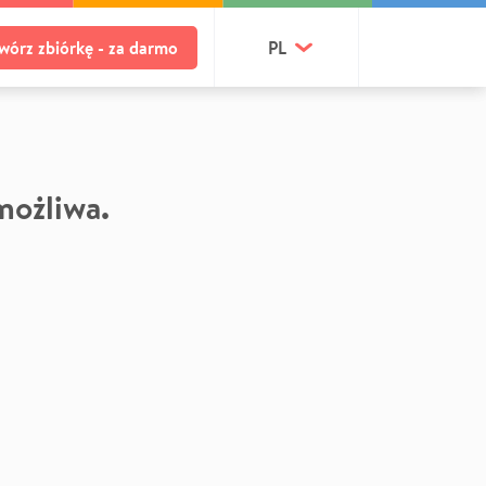
wórz zbiórkę - za darmo
PL
 możliwa.