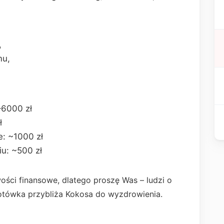
,
mu,
–6000 zł
ł
e: ~1000 zł
iu: ~500 zł
ści finansowe, dlatego proszę Was – ludzi o
łotówka przybliża Kokosa do wyzdrowienia.