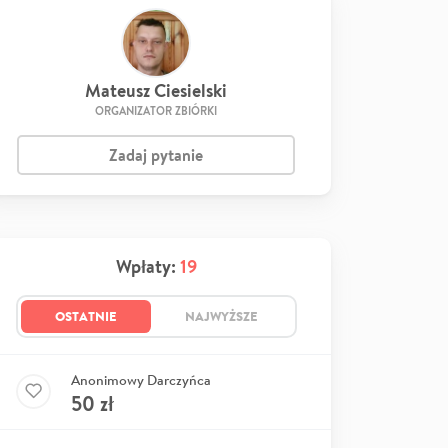
Mateusz Ciesielski
ORGANIZATOR ZBIÓRKI
Zadaj pytanie
Wpłaty:
19
OSTATNIE
NAJWYŻSZE
Anonimowy Darczyńca
50
zł