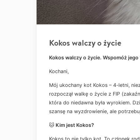
Kokos walczy o życie
Kokos walczy o życie. Wspomóż jego 
Kochani,
Mój ukochany kot Kokos – 4-letni, nie
rozpoczął walkę o życie z FIP (zakaź
która do niedawna była wyrokiem. Dzi
szansę na wyzdrowienie, ale potrzeb
🐱
Kim jest Kokos?
Kokos to nie tylko kot. To członek rod