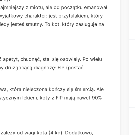
ajmniejszy z miotu, ale od początku emanował
wyjątkowy charakter: jest przytulakiem, który
dy jesteś smutny. To kot, który zasługuje na
 apetyt, chudnąć, stał się osowiały. Po wielu
my druzgocącą diagnozę: FIP (postać
a, która nieleczona kończy się śmiercią. Ale
alistycznym lekiem, koty z FIP mają nawet 90%
u zależy od wagi kota (4 kg). Dodatkowo,