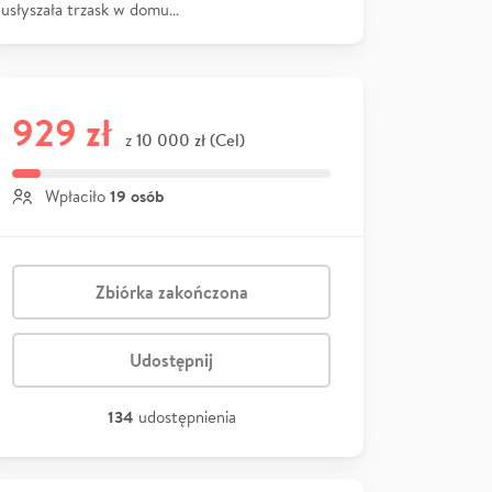
usłyszała trzask w domu…
929 zł
10 000 zł (Cel)
z
19 osób
Wpłaciło
Zbiórka zakończona
Udostępnij
134
udostępnienia