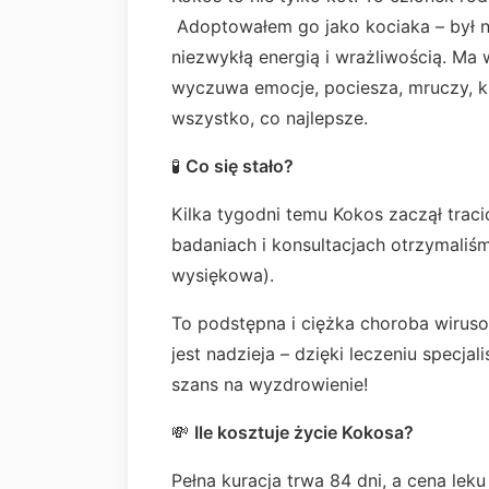
Adoptowałem go jako kociaka – był n
niezwykłą energią i wrażliwością. Ma 
wyczuwa emocje, pociesza, mruczy, kie
wszystko, co najlepsze.
🧪
Co się stało?
Kilka tygodni temu Kokos zaczął tracić
badaniach i konsultacjach otrzymaliś
wysiękowa).
To podstępna i ciężka choroba wirusow
jest nadzieja – dzięki leczeniu specj
szans na wyzdrowienie!
💸
Ile kosztuje życie Kokosa?
Pełna kuracja trwa 84 dni, a cena lek