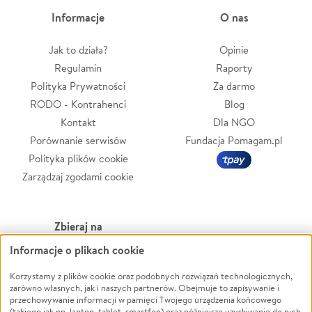
Informacje
O nas
Jak to działa?
Opinie
Regulamin
Raporty
Polityka Prywatności
Za darmo
RODO - Kontrahenci
Blog
Kontakt
Dla NGO
Porównanie serwisów
Fundacja Pomagam.pl
Polityka plików cookie
Zarządzaj zgodami cookie
Zbieraj na
Informacje o plikach cookie
Leczenie
LGBTQ+
Korzystamy z plików cookie oraz podobnych rozwiązań technologicznych,
Zwierzęta
Powódź
zarówno własnych, jak i naszych partnerów. Obejmuje to zapisywanie i
Pożar
Wichura
przechowywanie informacji w pamięci Twojego urządzenia końcowego
(takiego jak np. laptop, tablet, smartfon) oraz późniejsze uzyskiwanie do nich