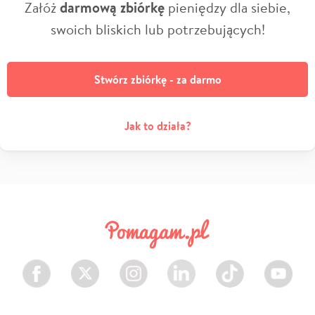
Załóż
darmową zbiórkę
pieniędzy dla siebie,
swoich bliskich lub potrzebujących!
Stwórz zbiórkę - za darmo
Jak to działa?
Facebook
Twitter
Instagram
LinkedIn
TikTok
Youtube