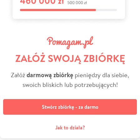
ZAŁÓŻ SWOJĄ ZBIÓRKĘ
Załóż
darmową zbiórkę
pieniędzy dla siebie,
swoich bliskich lub potrzebujących!
Stwórz zbiórkę - za darmo
Jak to działa?