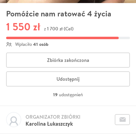
Pomóżcie nam ratować 4 życia
1 550 zł
1 700 zł (Cel)
z
41 osób
Wpłaciło
Zbiórka zakończona
Udostępnij
19
udostępnień
ORGANIZATOR ZBIÓRKI
Karolina Łukaszczyk