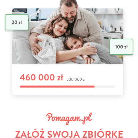
ZAŁÓŻ SWOJĄ ZBIÓRKĘ