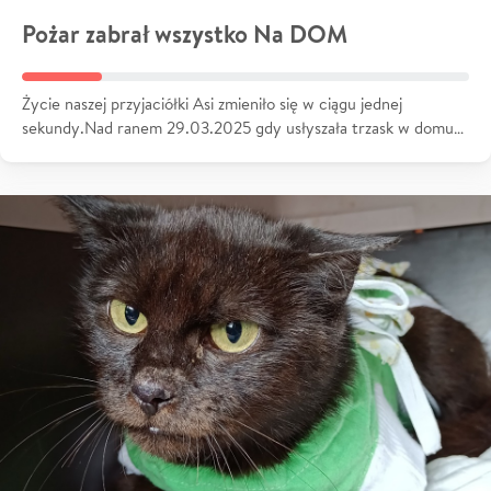
Pożar zabrał wszystko Na DOM
Życie naszej przyjaciółki Asi zmieniło się w ciągu jednej
sekundy.Nad ranem 29.03.2025 gdy usłyszała trzask w domu…