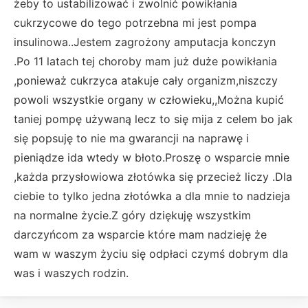
żeby to ustabilizować i zwolnić powikłania
cukrzycowe do tego potrzebna mi jest pompa
insulinowa..Jestem zagrożony amputacja konczyn
.Po 11 latach tej choroby mam już duże powikłania
,ponieważ cukrzyca atakuje cały organizm,niszczy
powoli wszystkie organy w człowieku,,Można kupić
taniej pompę używaną lecz to się mija z celem bo jak
się popsuję to nie ma gwarancji na naprawę i
pieniądze ida wtedy w błoto.Proszę o wsparcie mnie
,każda przysłowiowa złotówka się przecież liczy .Dla
ciebie to tylko jedna złotówka a dla mnie to nadzieja
na normalne życie.Z góry dziękuję wszystkim
darczyńcom za wsparcie które mam nadzieję że
wam w waszym życiu się odpłaci czymś dobrym dla
was i waszych rodzin.