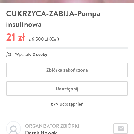
CUKRZYCA-ZABIJA-Pompa
insulinowa
21 zł
6 500 zł (Cel)
z
2 osoby
Wpłaciły
Zbiórka zakończona
Udostępnij
679
udostępnień
ORGANIZATOR ZBIÓRKI
Darek Nowak