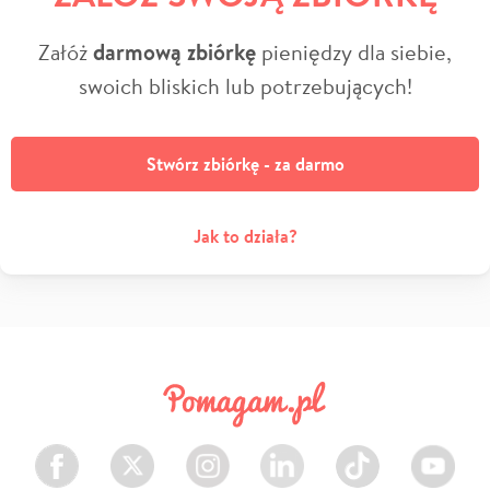
Załóż
darmową zbiórkę
pieniędzy dla siebie,
swoich bliskich lub potrzebujących!
Stwórz zbiórkę - za darmo
Jak to działa?
Facebook
Twitter
Instagram
LinkedIn
TikTok
Youtube