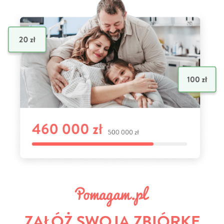
ZAŁÓŻ SWOJĄ ZBIÓRKĘ