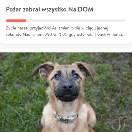
Pożar zabrał wszystko Na DOM
Życie naszej przyjaciółki Asi zmieniło się w ciągu jednej
sekundy.Nad ranem 29.03.2025 gdy usłyszała trzask w domu…