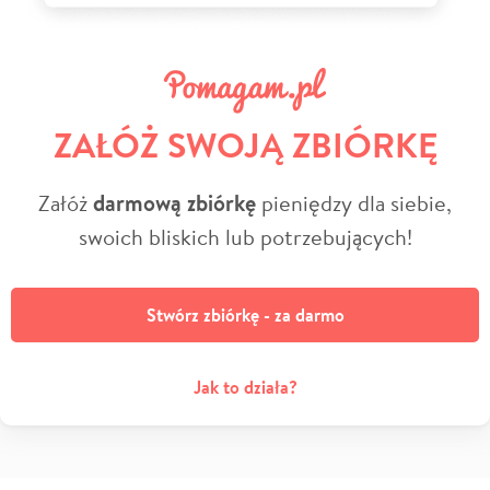
ZAŁÓŻ SWOJĄ ZBIÓRKĘ
Załóż
darmową zbiórkę
pieniędzy dla siebie,
swoich bliskich lub potrzebujących!
Stwórz zbiórkę - za darmo
Jak to działa?