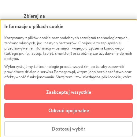
Zbieraj na
Informacje o plikach cookie
Leczenie
LGBTQ+
Zwierzęta
Powódź
Korzystamy z plików cookie oraz podobnych rozwiązań technologicznych,
zarówno własnych, jak i naszych partnerów. Obejmuje to zapisywanie i
Pożar
Wichura
przechowywanie informacji w pamięci Twojego urządzenia końcowego
(takiego jak np. laptop, tablet, smartfon) oraz późniejsze uzyskiwanie do nich
Ukraina
NGO
dostępu.
Sport
Religia
Wykorzystujemy te technologie przede wszystkim po to, aby zapewnić
Pomoc Finansowa
Edukacja
prawidłowe działanie serwisu Pomagam.pl, w tym jego bezpieczeństwo oraz
niezbędne pliki cookie
efektywność funkcjonowania. Służą temu tzw.
, które
Projekty
Podróż
pozostają zawsze aktywne.
Dowiedz się więcej
Pogrzeb
Impreza
opcjonalnych plików cookie
Dodatkowo, używamy
oraz podobnych
Zaakceptuj wszystkie
Społeczność lokalna
Ochrona środowiska
technologii do celów analitycznych i retargetingowych. Możesz wyrazić
zgodę na ich stosowanie lub jej odmówić. W dowolnym momencie masz
Kultura
Biznes
możliwość zmiany swoich preferencji na stronie „Zarządzaj zgodami cookie”,
Odrzuć opcjonalne
Polski
do której link znajdziesz w stopce serwisu Pomagam.pl. Opcjonalne pliki
cookie wykorzystywane są w następujących celach:
© CROWDING SP. Z O.O.
Analityka
– używamy tzw. plików cookie analitycznych, aby usprawniać
Dostosuj wybór
działanie serwisu Pomagam.pl. Dzięki nim możemy zrozumieć, jak
użytkownicy korzystają z naszego serwisu – skąd trafiają do serwisu, jak
Stwórz zbiórkę - za darmo