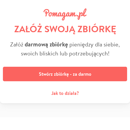
ZAŁÓŻ SWOJĄ ZBIÓRKĘ
Załóż
darmową zbiórkę
pieniędzy dla siebie,
swoich bliskich lub potrzebujących!
Stwórz zbiórkę - za darmo
Jak to działa?