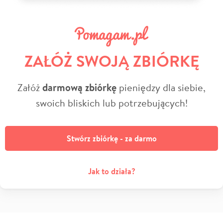
ZAŁÓŻ SWOJĄ ZBIÓRKĘ
Załóż
darmową zbiórkę
pieniędzy dla siebie,
swoich bliskich lub potrzebujących!
Stwórz zbiórkę - za darmo
Jak to działa?