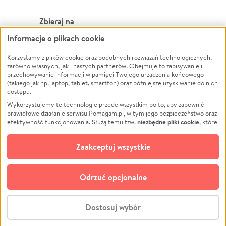
Zbieraj na
Informacje o plikach cookie
Leczenie
LGBTQ+
Korzystamy z plików cookie oraz podobnych rozwiązań technologicznych,
Zwierzęta
Powódź
zarówno własnych, jak i naszych partnerów. Obejmuje to zapisywanie i
Pożar
Wichura
przechowywanie informacji w pamięci Twojego urządzenia końcowego
(takiego jak np. laptop, tablet, smartfon) oraz późniejsze uzyskiwanie do nich
Ukraina
NGO
dostępu.
Sport
Religia
Wykorzystujemy te technologie przede wszystkim po to, aby zapewnić
Pomoc Finansowa
Edukacja
prawidłowe działanie serwisu Pomagam.pl, w tym jego bezpieczeństwo oraz
niezbędne pliki cookie
efektywność funkcjonowania. Służą temu tzw.
, które
Projekty
Podróż
pozostają zawsze aktywne.
Dowiedz się więcej
Pogrzeb
Impreza
opcjonalnych plików cookie
Dodatkowo, używamy
oraz podobnych
Zaakceptuj wszystkie
Społeczność lokalna
Ochrona środowiska
technologii do celów analitycznych i retargetingowych. Możesz wyrazić
zgodę na ich stosowanie lub jej odmówić. W dowolnym momencie masz
Kultura
Biznes
możliwość zmiany swoich preferencji na stronie „Zarządzaj zgodami cookie”,
Odrzuć opcjonalne
Polski
do której link znajdziesz w stopce serwisu Pomagam.pl. Opcjonalne pliki
cookie wykorzystywane są w następujących celach:
© CROWDING SP. Z O.O.
Analityka
– używamy tzw. plików cookie analitycznych, aby usprawniać
Dostosuj wybór
działanie serwisu Pomagam.pl. Dzięki nim możemy zrozumieć, jak
użytkownicy korzystają z naszego serwisu – skąd trafiają do serwisu, jak
Stwórz zbiórkę - za darmo
długo z niego korzystają i jak się po nim poruszają. Pozwala nam to na