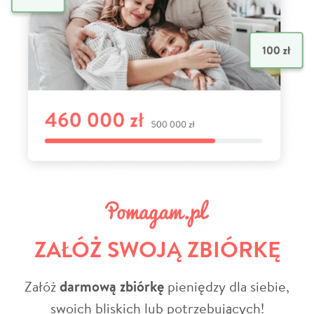
ZAŁÓŻ SWOJĄ ZBIÓRKĘ
Załóż
darmową zbiórkę
pieniędzy dla siebie,
swoich bliskich lub potrzebujących!