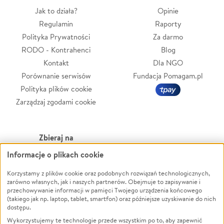
Jak to działa?
Opinie
Regulamin
Raporty
Polityka Prywatności
Za darmo
RODO - Kontrahenci
Blog
Kontakt
Dla NGO
Porównanie serwisów
Fundacja Pomagam.pl
Polityka plików cookie
Zarządzaj zgodami cookie
Zbieraj na
Informacje o plikach cookie
Leczenie
LGBTQ+
Korzystamy z plików cookie oraz podobnych rozwiązań technologicznych,
Zwierzęta
Powódź
zarówno własnych, jak i naszych partnerów. Obejmuje to zapisywanie i
Pożar
Wichura
przechowywanie informacji w pamięci Twojego urządzenia końcowego
(takiego jak np. laptop, tablet, smartfon) oraz późniejsze uzyskiwanie do nich
Ukraina
NGO
dostępu.
Sport
Religia
Wykorzystujemy te technologie przede wszystkim po to, aby zapewnić