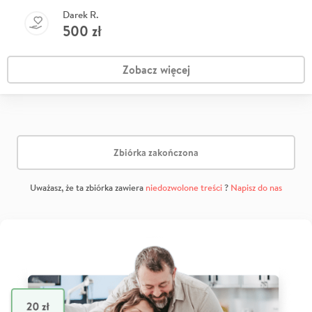
Darek R.
500
zł
Zobacz więcej
Zbiórka zakończona
Uważasz, że ta zbiórka zawiera
niedozwolone treści
?
Napisz do nas