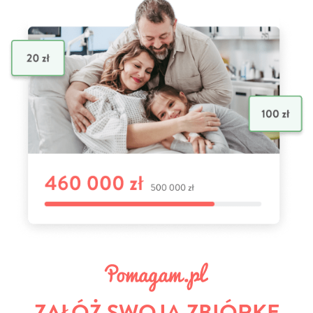
ZAŁÓŻ SWOJĄ ZBIÓRKĘ