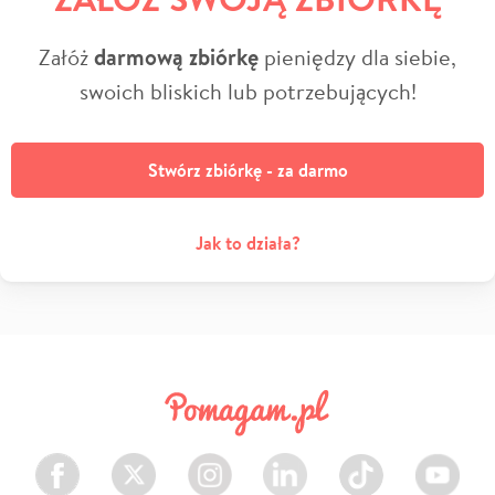
Załóż
darmową zbiórkę
pieniędzy dla siebie,
swoich bliskich lub potrzebujących!
Stwórz zbiórkę - za darmo
Jak to działa?
Facebook
Twitter
Instagram
LinkedIn
TikTok
Youtube