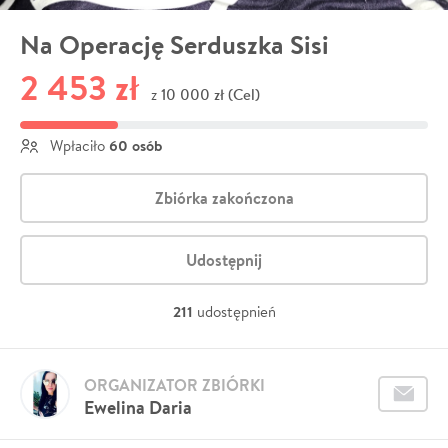
Na Operację Serduszka Sisi
2 453 zł
10 000 zł (Cel)
z
60 osób
Wpłaciło
Zbiórka zakończona
Udostępnij
211
udostępnień
ORGANIZATOR ZBIÓRKI
Ewelina Daria