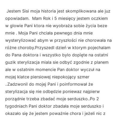
Jestem Sisi moja historia jest skomplikowana ale juz
opowiadam. Mam Rok i 5 miesięcy jestem oczkiem
w glowie Pani ktora nie wyobraża sobie życia beze
mnie . Moja Pani chciała pewnego dnia mnie
wysterylizować abym w przyszłości nie chorowała na
różne choroby.Przyszedl dzień w ktorym pojechalam
do Pana doktora i wszystko bylo dopìęte na ostatni
guzik sterylizacja miala sie odbyć zgodnie z planem
ale w ostatnim momencie Pan doktor wyczuł na
mojej klatce piersiowej niepokojący szmer
..Zadzwonil do mojej Pani i poinformował że
sterylizacja się nie odbędzie poniewaz najpierw
porządnie trzeba zbadać moje serduszko..Po 2
tygodniach Pani doktor zbadała moje serduszko i
okazało się że jestem poważnie chora i jeżeli nic z