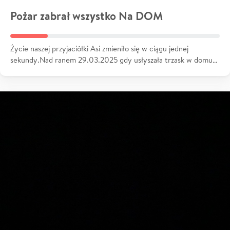
Pożar zabrał wszystko Na DOM
Życie naszej przyjaciółki Asi zmieniło się w ciągu jednej
sekundy.Nad ranem 29.03.2025 gdy usłyszała trzask w domu…