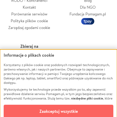
RODO - Kontrahenci
Blog
Kontakt
Dla NGO
Porównanie serwisów
Fundacja Pomagam.pl
Polityka plików cookie
Zarządzaj zgodami cookie
Zbieraj na
Informacje o plikach cookie
Leczenie
LGBTQ+
Korzystamy z plików cookie oraz podobnych rozwiązań technologicznych,
Zwierzęta
Powódź
zarówno własnych, jak i naszych partnerów. Obejmuje to zapisywanie i
Pożar
Wichura
przechowywanie informacji w pamięci Twojego urządzenia końcowego
(takiego jak np. laptop, tablet, smartfon) oraz późniejsze uzyskiwanie do nich
Ukraina
NGO
dostępu.
Sport
Religia
Wykorzystujemy te technologie przede wszystkim po to, aby zapewnić
Pomoc Finansowa
Edukacja
prawidłowe działanie serwisu Pomagam.pl, w tym jego bezpieczeństwo oraz
niezbędne pliki cookie
efektywność funkcjonowania. Służą temu tzw.
, które
Projekty
Podróż
pozostają zawsze aktywne.
Dowiedz się więcej
Pogrzeb
Impreza
opcjonalnych plików cookie
Dodatkowo, używamy
oraz podobnych
Zaakceptuj wszystkie
Społeczność lokalna
Ochrona środowiska
technologii do celów analitycznych i retargetingowych. Możesz wyrazić