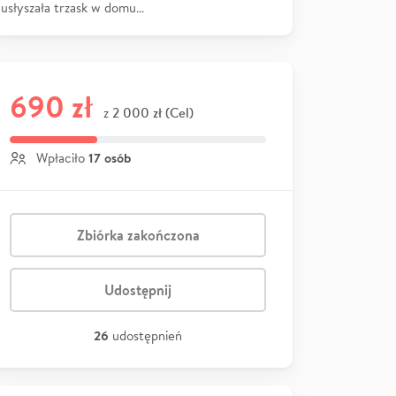
usłyszała trzask w domu…
690 zł
2 000 zł (Cel)
z
17 osób
Wpłaciło
Zbiórka zakończona
Udostępnij
26
udostępnień