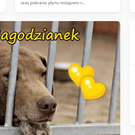
oraz pobraniu płynu mózgowo-r…