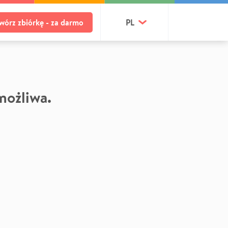
wórz zbiórkę - za darmo
PL
 możliwa.