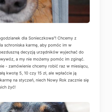
Jagodzianek dla Sonieczkowa"! Chcemy z
a schroniska karmę, aby pomóc im w
ś bezduszną decyzją urzędników wyjechać do
a wywóz, a my nie możemy pomóc im zginąć.
ie - zamówienie chcemy robić raz w miesiącu,
ałą kwotę 5, 10 czy 15 zł, ale wpłaćcie ją
karmę na styczeń, niech Nowy Rok zacznie się
ich żyć!