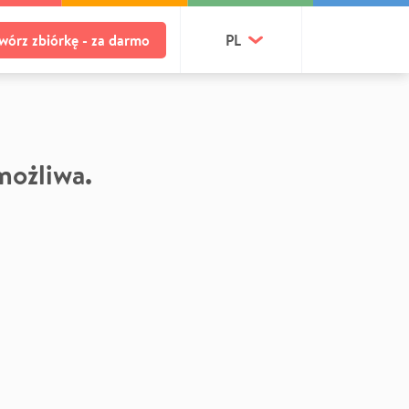
wórz zbiórkę - za darmo
PL
 możliwa.