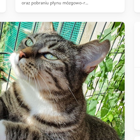
oraz pobraniu płynu mózgowo-r…