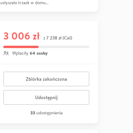
usłyszała trzask w domu…
3 006 zł
7 238 zł (Cel)
z
64 osoby
Wpłaciły
Zbiórka zakończona
Udostępnij
33
udostępnienia