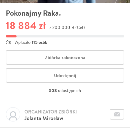
Pokonajmy Raka.
18 884 zł
200 000 zł (Cel)
z
115 osób
Wpłaciło
Zbiórka zakończona
Udostępnij
508
udostępnień
ORGANIZATOR ZBIÓRKI
Jolanta Mirosław