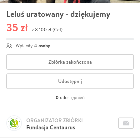
Leluś uratowany - dziękujemy
35 zł
8 100 zł (Cel)
z
4 osoby
Wpłaciły
Zbiórka zakończona
Udostępnij
0
udostępnień
ORGANIZATOR ZBIÓRKI
Fundacja Centaurus