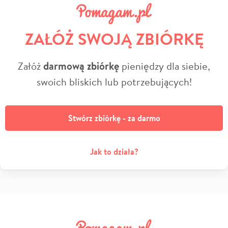
ZAŁÓŻ SWOJĄ ZBIÓRKĘ
Załóż
darmową zbiórkę
pieniędzy dla siebie,
swoich bliskich lub potrzebujących!
Stwórz zbiórkę - za darmo
Jak to działa?